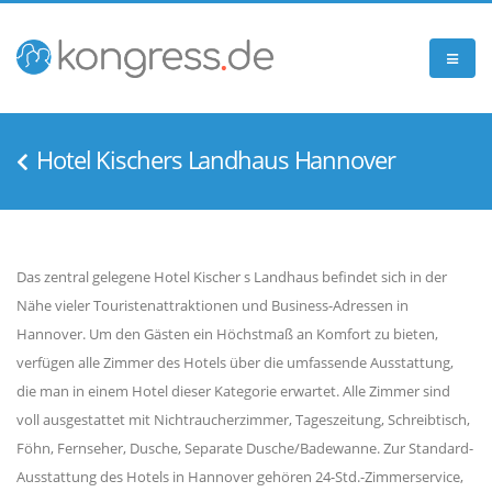
Hotel Kischers Landhaus Hannover
Das zentral gelegene Hotel Kischer s Landhaus befindet sich in der
Nähe vieler Touristenattraktionen und Business-Adressen in
Hannover. Um den Gästen ein Höchstmaß an Komfort zu bieten,
verfügen alle Zimmer des Hotels über die umfassende Ausstattung,
die man in einem Hotel dieser Kategorie erwartet. Alle Zimmer sind
voll ausgestattet mit Nichtraucherzimmer, Tageszeitung, Schreibtisch,
Föhn, Fernseher, Dusche, Separate Dusche/Badewanne. Zur Standard-
Ausstattung des Hotels in Hannover gehören 24-Std.-Zimmerservice,