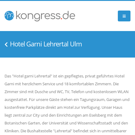
Hotel Garni Lehrertal Ulm
Das "Hotel garni Lehrertal" ist ein gepflegtes, privat geführtes Hotel
Garni mit herzlichem Service und 18 komfortablen Zimmern. Die
Zimmer sind mit Dusche und WC, TV, Telefon und kostenlosem WLAN
ausgestattet. Für unsere Gäste stehen ein Tagungsraum, Garagen und
kostenfreie Parkplätze direkt am Hotel zur Verfügung. Unser Haus
liegt zentral zur City und den Einrichtungen am Eselsberg mit dem
Botanischen Garten, der Universität und Wissenschaftsstadt und den
Kliniken. Die Bushaltestelle "Lehrertal" befindet sich in unmittelbarer