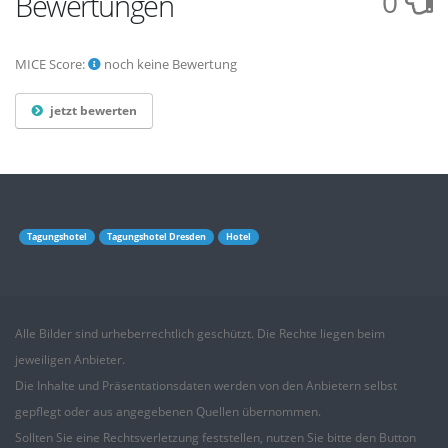
0
Bewertungen
MICE Score:
noch keine Bewertung
jetzt bewerten
Tagungshotel
Tagungshotel Dresden
Hotel
Alle Bilder sind urheberrechtlich geschützt. Die Rechte liegen beim
jeweiligen Anbieter.
Die Inhalte und Präsentationsdaten werden von den Anbietern selbst
gepflegt oder aus angegebenen
Quellen
übernommen.
Sollten Sie eine Rechtsverletzung feststellen, nutzen Sie bitte den Button