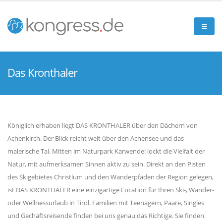
Das Kronthaler
Königlich erhaben liegt DAS KRONTHALER über den Dächern von
Achenkirch. Der Blick reicht weit über den Achensee und das
malerische Tal. Mitten im Naturpark Karwendel lockt die Vielfalt der
Natur, mit aufmerksamen Sinnen aktiv zu sein. Direkt an den Pisten
des Skigebietes Christlum und den Wanderpfaden der Region gelegen,
ist DAS KRONTHALER eine einzigartige Location für Ihren Ski-, Wander-
oder Wellnessurlaub in Tirol. Familien mit Teenagern, Paare, Singles
und Gechäftsreisende finden bei uns genau das Richtige. Sie finden