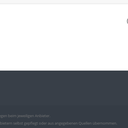
iegen beim jeweiligen Anbieter.
bietern selbst gepflegt oder aus angegebenen
Quellen
übernommen.