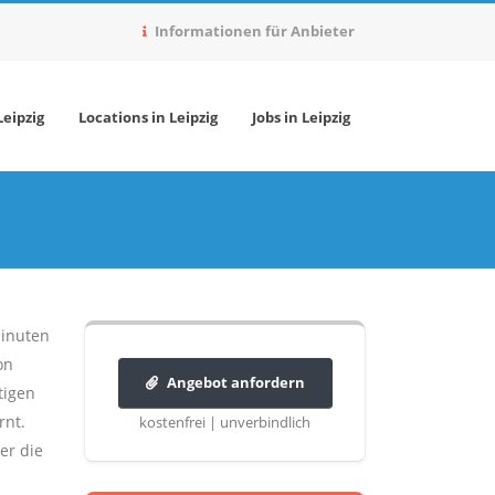
Informationen für Anbieter
eipzig
Locations in Leipzig
Jobs in Leipzig
Minuten
on
Angebot anfordern
tigen
rnt.
kostenfrei | unverbindlich
er die