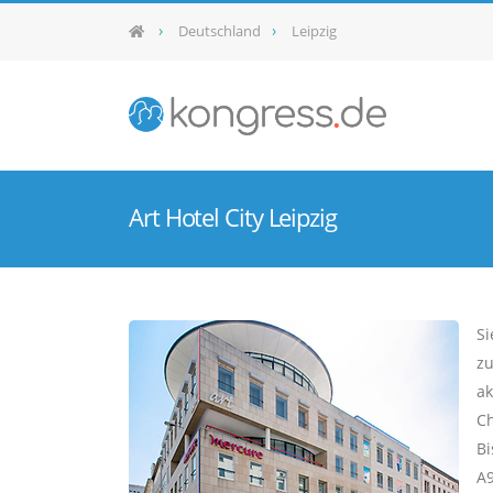
Deutschland
Leipzig
Art Hotel City Leipzig
Si
zu
ak
Ch
Bi
A9