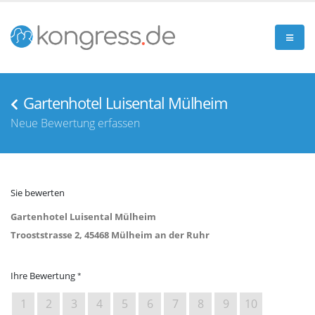
Gartenhotel Luisental Mülheim
Neue Bewertung erfassen
Sie bewerten
Gartenhotel Luisental Mülheim
Trooststrasse 2, 45468 Mülheim an der Ruhr
Ihre Bewertung
1
2
3
4
5
6
7
8
9
10