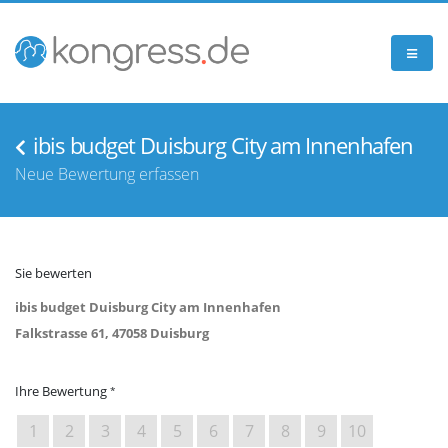
ibis budget Duisburg City am Innenhafen
Neue Bewertung erfassen
Sie bewerten
ibis budget Duisburg City am Innenhafen
Falkstrasse 61, 47058 Duisburg
Ihre Bewertung
1
2
3
4
5
6
7
8
9
10